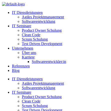
Zum
Inhalt
IT Dienstleistungen
springen
Agiles Projektmanagement
Softwareentwicklung
IT Seminare
Product Owner Schulung
Clean Code
Scrum Schulung
Test Driven Development
Unternehmen
Über uns
Karriere
Softwareentwickler:in
Referenzen
Blog
IT Dienstleistungen
Agiles Projektmanagement
Softwareentwicklung
IT Seminare
Product Owner Schulung
Clean Code
Scrum Schulung
Test Driven Development